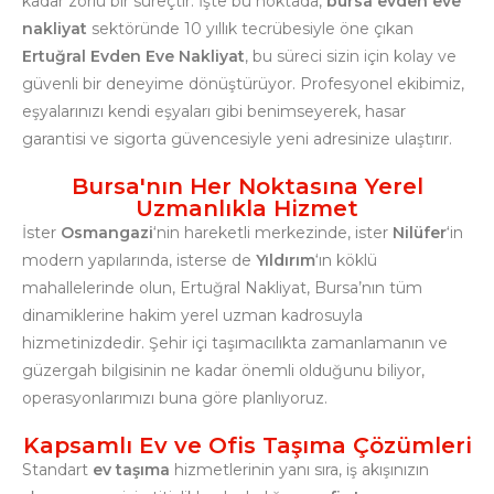
kadar zorlu bir süreçtir. İşte bu noktada,
bursa evden eve
nakliyat
sektöründe 10 yıllık tecrübesiyle öne çıkan
Ertuğral Evden Eve Nakliyat
, bu süreci sizin için kolay ve
güvenli bir deneyime dönüştürüyor. Profesyonel ekibimiz,
eşyalarınızı kendi eşyaları gibi benimseyerek, hasar
garantisi ve sigorta güvencesiyle yeni adresinize ulaştırır.
Bursa'nın Her Noktasına Yerel
Uzmanlıkla Hizmet
İster
Osmangazi
‘nin hareketli merkezinde, ister
Nilüfer
‘in
modern yapılarında, isterse de
Yıldırım
‘ın köklü
mahallelerinde olun, Ertuğral Nakliyat, Bursa’nın tüm
dinamiklerine hakim yerel uzman kadrosuyla
hizmetinizdedir. Şehir içi taşımacılıkta zamanlamanın ve
güzergah bilgisinin ne kadar önemli olduğunu biliyor,
operasyonlarımızı buna göre planlıyoruz.
Kapsamlı Ev ve Ofis Taşıma Çözümleri
Standart
ev taşıma
hizmetlerinin yanı sıra, iş akışınızın