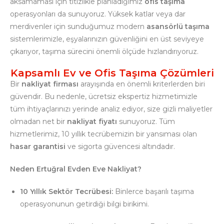
aksamaması için titizlikle planladığımız
ofis taşıma
operasyonları da sunuyoruz. Yüksek katlar veya dar
merdivenler için sunduğumuz modern
asansörlü taşıma
sistemlerimizle, eşyalarınızın güvenliğini en üst seviyeye
çıkarıyor, taşıma sürecini önemli ölçüde hızlandırıyoruz.
Kapsamlı Ev ve Ofis Taşıma Çözümleri
Bir
nakliyat firması
arayışında en önemli kriterlerden biri
güvendir. Bu nedenle, ücretsiz ekspertiz hizmetimizle
tüm ihtiyaçlarınızı yerinde analiz ediyor, size gizli maliyetler
olmadan net bir
nakliyat fiyatı
sunuyoruz. Tüm
hizmetlerimiz, 10 yıllık tecrübemizin bir yansıması olan
hasar garantisi
ve sigorta güvencesi altındadır.
Neden Ertuğral Evden Eve Nakliyat?
10 Yıllık Sektör Tecrübesi:
Binlerce başarılı taşıma
operasyonunun getirdiği bilgi birikimi.