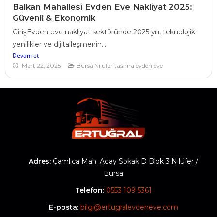
Balkan Mahallesi Evden Eve Nakliyat 2025:
Güvenli & Ekonomik
GirişEvden eve nakliyat sektöründe 2025 yılı, teknolojik
yenilikler ve dijitalleşmenin...
Devam et
Mart 22, 2025
Bursa Nilüfer taşıma evden eve
Adres:
Çamlıca Mah. Aday Sokak D Blok 3 Nilüfer /
Bursa
Telefon:
0553 109 5361
E-posta:
bilgi@ertugralevdeneve.com