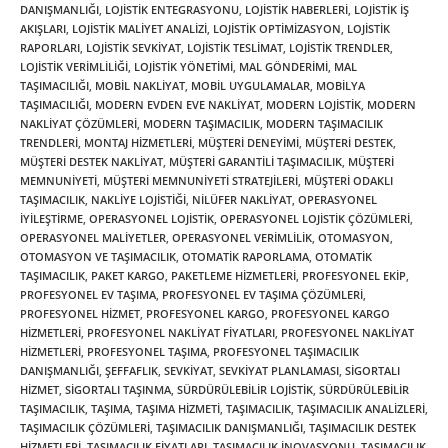
DANIŞMANLIĞI
,
LOJISTIK ENTEGRASYONU
,
LOJISTIK HABERLERI
,
LOJISTIK IŞ
AKIŞLARI
,
LOJISTIK MALIYET ANALIZI
,
LOJISTIK OPTIMIZASYON
,
LOJISTIK
RAPORLARI
,
LOJISTIK SEVKIYAT
,
LOJISTIK TESLIMAT
,
LOJISTIK TRENDLER
,
LOJISTIK VERIMLILIĞI
,
LOJISTIK YÖNETIMI
,
MAL GÖNDERIMI
,
MAL
TAŞIMACILIĞI
,
MOBIL NAKLIYAT
,
MOBIL UYGULAMALAR
,
MOBILYA
TAŞIMACILIĞI
,
MODERN EVDEN EVE NAKLIYAT
,
MODERN LOJISTIK
,
MODERN
NAKLIYAT ÇÖZÜMLERI
,
MODERN TAŞIMACILIK
,
MODERN TAŞIMACILIK
TRENDLERI
,
MONTAJ HIZMETLERI
,
MÜŞTERI DENEYIMI
,
MÜŞTERI DESTEK
,
MÜŞTERI DESTEK NAKLIYAT
,
MÜŞTERI GARANTILI TAŞIMACILIK
,
MÜŞTERI
MEMNUNIYETI
,
MÜŞTERI MEMNUNIYETI STRATEJILERI
,
MÜŞTERI ODAKLI
TAŞIMACILIK
,
NAKLIYE LOJISTIĞI
,
NILÜFER NAKLIYAT
,
OPERASYONEL
IYILEŞTIRME
,
OPERASYONEL LOJISTIK
,
OPERASYONEL LOJISTIK ÇÖZÜMLERI
,
OPERASYONEL MALIYETLER
,
OPERASYONEL VERIMLILIK
,
OTOMASYON
,
OTOMASYON VE TAŞIMACILIK
,
OTOMATIK RAPORLAMA
,
OTOMATIK
TAŞIMACILIK
,
PAKET KARGO
,
PAKETLEME HIZMETLERI
,
PROFESYONEL EKIP
,
PROFESYONEL EV TAŞIMA
,
PROFESYONEL EV TAŞIMA ÇÖZÜMLERI
,
PROFESYONEL HIZMET
,
PROFESYONEL KARGO
,
PROFESYONEL KARGO
HIZMETLERI
,
PROFESYONEL NAKLIYAT FIYATLARI
,
PROFESYONEL NAKLIYAT
HIZMETLERI
,
PROFESYONEL TAŞIMA
,
PROFESYONEL TAŞIMACILIK
DANIŞMANLIĞI
,
ŞEFFAFLIK
,
SEVKIYAT
,
SEVKIYAT PLANLAMASI
,
SIGORTALI
HIZMET
,
SIGORTALI TAŞINMA
,
SÜRDÜRÜLEBILIR LOJISTIK
,
SÜRDÜRÜLEBILIR
TAŞIMACILIK
,
TAŞIMA
,
TAŞIMA HIZMETI
,
TAŞIMACILIK
,
TAŞIMACILIK ANALIZLERI
,
TAŞIMACILIK ÇÖZÜMLERI
,
TAŞIMACILIK DANIŞMANLIĞI
,
TAŞIMACILIK DESTEK
HIZMETLERI
,
TAŞIMACILIK FIYATLARI
,
TAŞIMACILIK INOVASYONU
,
TAŞIMACILIK