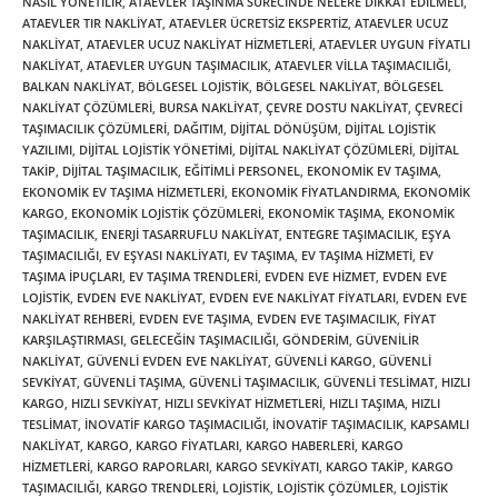
NASIL YÖNETILIR
,
ATAEVLER TAŞINMA SÜRECINDE NELERE DIKKAT EDILMELI
,
ATAEVLER TIR NAKLIYAT
,
ATAEVLER ÜCRETSIZ EKSPERTIZ
,
ATAEVLER UCUZ
NAKLIYAT
,
ATAEVLER UCUZ NAKLIYAT HIZMETLERI
,
ATAEVLER UYGUN FIYATLI
NAKLIYAT
,
ATAEVLER UYGUN TAŞIMACILIK
,
ATAEVLER VILLA TAŞIMACILIĞI
,
BALKAN NAKLIYAT
,
BÖLGESEL LOJISTIK
,
BÖLGESEL NAKLIYAT
,
BÖLGESEL
NAKLIYAT ÇÖZÜMLERI
,
BURSA NAKLIYAT
,
ÇEVRE DOSTU NAKLIYAT
,
ÇEVRECI
TAŞIMACILIK ÇÖZÜMLERI
,
DAĞITIM
,
DIJITAL DÖNÜŞÜM
,
DIJITAL LOJISTIK
YAZILIMI
,
DIJITAL LOJISTIK YÖNETIMI
,
DIJITAL NAKLIYAT ÇÖZÜMLERI
,
DIJITAL
TAKIP
,
DIJITAL TAŞIMACILIK
,
EĞITIMLI PERSONEL
,
EKONOMIK EV TAŞIMA
,
EKONOMIK EV TAŞIMA HIZMETLERI
,
EKONOMIK FIYATLANDIRMA
,
EKONOMIK
KARGO
,
EKONOMIK LOJISTIK ÇÖZÜMLERI
,
EKONOMIK TAŞIMA
,
EKONOMIK
TAŞIMACILIK
,
ENERJI TASARRUFLU NAKLIYAT
,
ENTEGRE TAŞIMACILIK
,
EŞYA
TAŞIMACILIĞI
,
EV EŞYASI NAKLIYATI
,
EV TAŞIMA
,
EV TAŞIMA HIZMETI
,
EV
TAŞIMA IPUÇLARI
,
EV TAŞIMA TRENDLERI
,
EVDEN EVE HIZMET
,
EVDEN EVE
LOJISTIK
,
EVDEN EVE NAKLIYAT
,
EVDEN EVE NAKLIYAT FIYATLARI
,
EVDEN EVE
NAKLIYAT REHBERI
,
EVDEN EVE TAŞIMA
,
EVDEN EVE TAŞIMACILIK
,
FIYAT
KARŞILAŞTIRMASI
,
GELECEĞIN TAŞIMACILIĞI
,
GÖNDERIM
,
GÜVENILIR
NAKLIYAT
,
GÜVENLI EVDEN EVE NAKLIYAT
,
GÜVENLI KARGO
,
GÜVENLI
SEVKIYAT
,
GÜVENLI TAŞIMA
,
GÜVENLI TAŞIMACILIK
,
GÜVENLI TESLIMAT
,
HIZLI
KARGO
,
HIZLI SEVKIYAT
,
HIZLI SEVKIYAT HIZMETLERI
,
HIZLI TAŞIMA
,
HIZLI
TESLIMAT
,
INOVATIF KARGO TAŞIMACILIĞI
,
INOVATIF TAŞIMACILIK
,
KAPSAMLI
NAKLIYAT
,
KARGO
,
KARGO FIYATLARI
,
KARGO HABERLERI
,
KARGO
HIZMETLERI
,
KARGO RAPORLARI
,
KARGO SEVKIYATI
,
KARGO TAKIP
,
KARGO
TAŞIMACILIĞI
,
KARGO TRENDLERI
,
LOJISTIK
,
LOJISTIK ÇÖZÜMLER
,
LOJISTIK