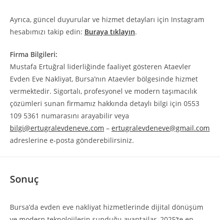
Ayrıca, güncel duyurular ve hizmet detayları için Instagram
hesabımızı takip edin:
Buraya tıklayın
.
Firma Bilgileri:
Mustafa Ertuğral liderliğinde faaliyet gösteren Ataevler
Evden Eve Nakliyat, Bursa’nın Ataevler bölgesinde hizmet
vermektedir. Sigortalı, profesyonel ve modern taşımacılık
çözümleri sunan firmamız hakkında detaylı bilgi için 0553
109 5361 numarasını arayabilir veya
bilgi@ertugralevdeneve.com
–
ertugralevdeneve@gmail.com
adreslerine e-posta gönderebilirsiniz.
Sonuç
Bursa’da evden eve nakliyat hizmetlerinde dijital dönüşüm
ve modern teknolojilerin sunduğu avantajlar, 2025’te en