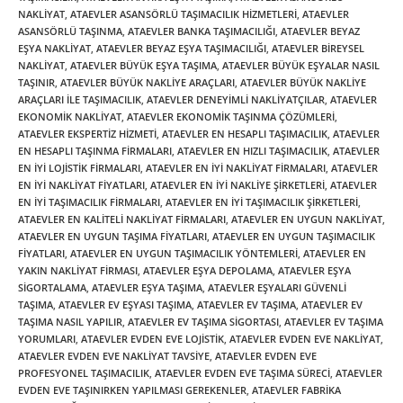
NAKLIYAT
,
ATAEVLER ASANSÖRLÜ TAŞIMACILIK HIZMETLERI
,
ATAEVLER
ASANSÖRLÜ TAŞINMA
,
ATAEVLER BANKA TAŞIMACILIĞI
,
ATAEVLER BEYAZ
EŞYA NAKLIYAT
,
ATAEVLER BEYAZ EŞYA TAŞIMACILIĞI
,
ATAEVLER BIREYSEL
NAKLIYAT
,
ATAEVLER BÜYÜK EŞYA TAŞIMA
,
ATAEVLER BÜYÜK EŞYALAR NASIL
TAŞINIR
,
ATAEVLER BÜYÜK NAKLIYE ARAÇLARI
,
ATAEVLER BÜYÜK NAKLIYE
ARAÇLARI ILE TAŞIMACILIK
,
ATAEVLER DENEYIMLI NAKLIYATÇILAR
,
ATAEVLER
EKONOMIK NAKLIYAT
,
ATAEVLER EKONOMIK TAŞINMA ÇÖZÜMLERI
,
ATAEVLER EKSPERTIZ HIZMETI
,
ATAEVLER EN HESAPLI TAŞIMACILIK
,
ATAEVLER
EN HESAPLI TAŞINMA FIRMALARI
,
ATAEVLER EN HIZLI TAŞIMACILIK
,
ATAEVLER
EN IYI LOJISTIK FIRMALARI
,
ATAEVLER EN IYI NAKLIYAT FIRMALARI
,
ATAEVLER
EN IYI NAKLIYAT FIYATLARI
,
ATAEVLER EN IYI NAKLIYE ŞIRKETLERI
,
ATAEVLER
EN IYI TAŞIMACILIK FIRMALARI
,
ATAEVLER EN IYI TAŞIMACILIK ŞIRKETLERI
,
ATAEVLER EN KALITELI NAKLIYAT FIRMALARI
,
ATAEVLER EN UYGUN NAKLIYAT
,
ATAEVLER EN UYGUN TAŞIMA FIYATLARI
,
ATAEVLER EN UYGUN TAŞIMACILIK
FIYATLARI
,
ATAEVLER EN UYGUN TAŞIMACILIK YÖNTEMLERI
,
ATAEVLER EN
YAKIN NAKLIYAT FIRMASI
,
ATAEVLER EŞYA DEPOLAMA
,
ATAEVLER EŞYA
SIGORTALAMA
,
ATAEVLER EŞYA TAŞIMA
,
ATAEVLER EŞYALARI GÜVENLI
TAŞIMA
,
ATAEVLER EV EŞYASI TAŞIMA
,
ATAEVLER EV TAŞIMA
,
ATAEVLER EV
TAŞIMA NASIL YAPILIR
,
ATAEVLER EV TAŞIMA SIGORTASI
,
ATAEVLER EV TAŞIMA
YORUMLARI
,
ATAEVLER EVDEN EVE LOJISTIK
,
ATAEVLER EVDEN EVE NAKLIYAT
,
ATAEVLER EVDEN EVE NAKLIYAT TAVSIYE
,
ATAEVLER EVDEN EVE
PROFESYONEL TAŞIMACILIK
,
ATAEVLER EVDEN EVE TAŞIMA SÜRECI
,
ATAEVLER
EVDEN EVE TAŞINIRKEN YAPILMASI GEREKENLER
,
ATAEVLER FABRIKA