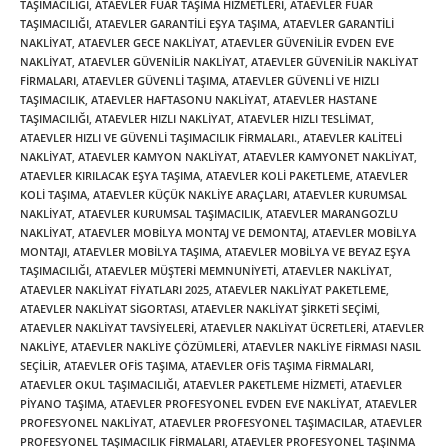
TAŞIMACILIĞI
,
ATAEVLER FUAR TAŞIMA HIZMETLERI
,
ATAEVLER FUAR
TAŞIMACILIĞI
,
ATAEVLER GARANTILI EŞYA TAŞIMA
,
ATAEVLER GARANTILI
NAKLIYAT
,
ATAEVLER GECE NAKLIYAT
,
ATAEVLER GÜVENILIR EVDEN EVE
NAKLIYAT
,
ATAEVLER GÜVENILIR NAKLIYAT
,
ATAEVLER GÜVENILIR NAKLIYAT
FIRMALARI
,
ATAEVLER GÜVENLI TAŞIMA
,
ATAEVLER GÜVENLI VE HIZLI
TAŞIMACILIK
,
ATAEVLER HAFTASONU NAKLIYAT
,
ATAEVLER HASTANE
TAŞIMACILIĞI
,
ATAEVLER HIZLI NAKLIYAT
,
ATAEVLER HIZLI TESLIMAT
,
ATAEVLER HIZLI VE GÜVENLI TAŞIMACILIK FIRMALARI.
,
ATAEVLER KALITELI
NAKLIYAT
,
ATAEVLER KAMYON NAKLIYAT
,
ATAEVLER KAMYONET NAKLIYAT
,
ATAEVLER KIRILACAK EŞYA TAŞIMA
,
ATAEVLER KOLI PAKETLEME
,
ATAEVLER
KOLI TAŞIMA
,
ATAEVLER KÜÇÜK NAKLIYE ARAÇLARI
,
ATAEVLER KURUMSAL
NAKLIYAT
,
ATAEVLER KURUMSAL TAŞIMACILIK
,
ATAEVLER MARANGOZLU
NAKLIYAT
,
ATAEVLER MOBILYA MONTAJ VE DEMONTAJ
,
ATAEVLER MOBILYA
MONTAJI
,
ATAEVLER MOBILYA TAŞIMA
,
ATAEVLER MOBILYA VE BEYAZ EŞYA
TAŞIMACILIĞI
,
ATAEVLER MÜŞTERI MEMNUNIYETI
,
ATAEVLER NAKLIYAT
,
ATAEVLER NAKLIYAT FIYATLARI 2025
,
ATAEVLER NAKLIYAT PAKETLEME
,
ATAEVLER NAKLIYAT SIGORTASI
,
ATAEVLER NAKLIYAT ŞIRKETI SEÇIMI
,
ATAEVLER NAKLIYAT TAVSIYELERI
,
ATAEVLER NAKLIYAT ÜCRETLERI
,
ATAEVLER
NAKLIYE
,
ATAEVLER NAKLIYE ÇÖZÜMLERI
,
ATAEVLER NAKLIYE FIRMASI NASIL
SEÇILIR
,
ATAEVLER OFIS TAŞIMA
,
ATAEVLER OFIS TAŞIMA FIRMALARI
,
ATAEVLER OKUL TAŞIMACILIĞI
,
ATAEVLER PAKETLEME HIZMETI
,
ATAEVLER
PIYANO TAŞIMA
,
ATAEVLER PROFESYONEL EVDEN EVE NAKLIYAT
,
ATAEVLER
PROFESYONEL NAKLIYAT
,
ATAEVLER PROFESYONEL TAŞIMACILAR
,
ATAEVLER
PROFESYONEL TAŞIMACILIK FIRMALARI
,
ATAEVLER PROFESYONEL TAŞINMA