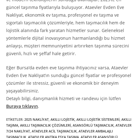
güncel taşınma fiyatlarıyla buluşuyor. Ataevler Evden Eve
Nakliyat, ekonomik ev taşıma, profesyonel ev taşıma ve
sigortalı taşımacılık çözümleriyle, hem taşımacılık hem de
lojistik alanında fark yaratan hizmetler sunar. Geleneksel
yöntemlerle dijital inovasyonun harmanlandığı bu hizmet
anlayışı, müşteri memnuniyetini artırırken taşınma sürecini
güvenli, hızlı ve şeffaf hale getirir.
Eğer Bursa’da evden eve taşınma ihtiyacınız varsa, Ataevler
Evden Eve Nakliyat’ın sunduğu güncel fiyatlar ve profesyonel
çözümler ile stressiz, güvenli ve ekonomik bir deneyim
yaşayabilirsiniz.
Detaylı bilgi, danışmanlık hizmeti ve randevu için lütfen
Buraya tıklayın
.
ETIKETLER
:
2025 NAKLIYAT
,
AKILLI LOJISTIK
,
AKILLI LOJISTIK SISTEMLERI
,
AKILLI
TAŞIMA
,
AKILLI TAŞIMACILIK ÇÖZÜMLERI
,
ASANSÖRLÜ TAŞIMACILIK
,
ATAEVLER
7/24 NAKLIYAT
,
ATAEVLER ACIL TAŞIMACILIK
,
ATAEVLER AMBALAJLI
TAŞIMACILIK
,
ATAEVLER ANTIKA EŞYA TAŞIMA
,
ATAEVLER ASANSÖRLÜ