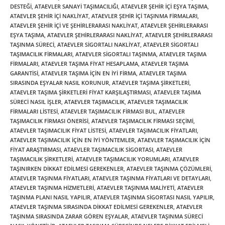
DESTEĞI
,
ATAEVLER SANAYI TAŞIMACILIĞI
,
ATAEVLER ŞEHIR IÇI EŞYA TAŞIMA
,
ATAEVLER ŞEHIR IÇI NAKLIYAT
,
ATAEVLER ŞEHIR IÇI TAŞINMA FIRMALARI
,
ATAEVLER ŞEHIR IÇI VE ŞEHIRLERARASI NAKLIYAT
,
ATAEVLER ŞEHIRLERARASI
EŞYA TAŞIMA
,
ATAEVLER ŞEHIRLERARASI NAKLIYAT
,
ATAEVLER ŞEHIRLERARASI
TAŞINMA SÜRECI
,
ATAEVLER SIGORTALI NAKLIYAT
,
ATAEVLER SIGORTALI
TAŞIMACILIK FIRMALARI
,
ATAEVLER SIGORTALI TAŞINMA
,
ATAEVLER TAŞIMA
FIRMALARI
,
ATAEVLER TAŞIMA FIYAT HESAPLAMA
,
ATAEVLER TAŞIMA
GARANTISI
,
ATAEVLER TAŞIMA IÇIN EN IYI FIRMA
,
ATAEVLER TAŞIMA
SIRASINDA EŞYALAR NASIL KORUNUR
,
ATAEVLER TAŞIMA ŞIRKETLERI
,
ATAEVLER TAŞIMA ŞIRKETLERI FIYAT KARŞILAŞTIRMASI
,
ATAEVLER TAŞIMA
SÜRECI NASIL IŞLER
,
ATAEVLER TAŞIMACILIK
,
ATAEVLER TAŞIMACILIK
FIRMALARI LISTESI
,
ATAEVLER TAŞIMACILIK FIRMASI BUL
,
ATAEVLER
TAŞIMACILIK FIRMASI ÖNERISI
,
ATAEVLER TAŞIMACILIK FIRMASI SEÇIMI
,
ATAEVLER TAŞIMACILIK FIYAT LISTESI
,
ATAEVLER TAŞIMACILIK FIYATLARI
,
ATAEVLER TAŞIMACILIK IÇIN EN IYI YÖNTEMLER
,
ATAEVLER TAŞIMACILIK IÇIN
FIYAT ARAŞTIRMASI
,
ATAEVLER TAŞIMACILIK SIGORTASI
,
ATAEVLER
TAŞIMACILIK ŞIRKETLERI
,
ATAEVLER TAŞIMACILIK YORUMLARI
,
ATAEVLER
TAŞINIRKEN DIKKAT EDILMESI GEREKENLER
,
ATAEVLER TAŞINMA ÇÖZÜMLERI
,
ATAEVLER TAŞINMA FIYATLARI
,
ATAEVLER TAŞINMA FIYATLARI VE DETAYLARI
,
ATAEVLER TAŞINMA HIZMETLERI
,
ATAEVLER TAŞINMA MALIYETI
,
ATAEVLER
TAŞINMA PLANI NASIL YAPILIR
,
ATAEVLER TAŞINMA SIGORTASI NASIL YAPILIR
,
ATAEVLER TAŞINMA SIRASINDA DIKKAT EDILMESI GEREKENLER
,
ATAEVLER
TAŞINMA SIRASINDA ZARAR GÖREN EŞYALAR
,
ATAEVLER TAŞINMA SÜRECI