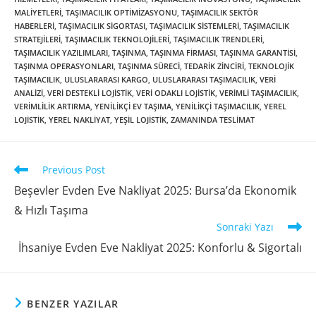
MALIYETLERI
,
TAŞIMACILIK OPTIMIZASYONU
,
TAŞIMACILIK SEKTÖR
HABERLERI
,
TAŞIMACILIK SIGORTASI
,
TAŞIMACILIK SISTEMLERI
,
TAŞIMACILIK
STRATEJILERI
,
TAŞIMACILIK TEKNOLOJILERI
,
TAŞIMACILIK TRENDLERI
,
TAŞIMACILIK YAZILIMLARI
,
TAŞINMA
,
TAŞINMA FIRMASI
,
TAŞINMA GARANTISI
,
TAŞINMA OPERASYONLARI
,
TAŞINMA SÜRECI
,
TEDARIK ZINCIRI
,
TEKNOLOJIK
TAŞIMACILIK
,
ULUSLARARASI KARGO
,
ULUSLARARASI TAŞIMACILIK
,
VERI
ANALIZI
,
VERI DESTEKLI LOJISTIK
,
VERI ODAKLI LOJISTIK
,
VERIMLI TAŞIMACILIK
,
VERIMLILIK ARTIRMA
,
YENILIKÇI EV TAŞIMA
,
YENILIKÇI TAŞIMACILIK
,
YEREL
LOJISTIK
,
YEREL NAKLIYAT
,
YEŞIL LOJISTIK
,
ZAMANINDA TESLIMAT
Previous Post
Beşevler Evden Eve Nakliyat 2025: Bursa’da Ekonomik
& Hızlı Taşıma
Sonraki Yazı
İhsaniye Evden Eve Nakliyat 2025: Konforlu & Sigortalı
BENZER YAZILAR