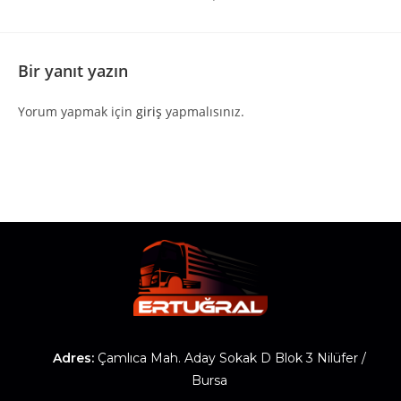
Bir yanıt yazın
Yorum yapmak için
giriş
yapmalısınız.
Adres:
Çamlıca Mah. Aday Sokak D Blok 3 Nilüfer /
Bursa