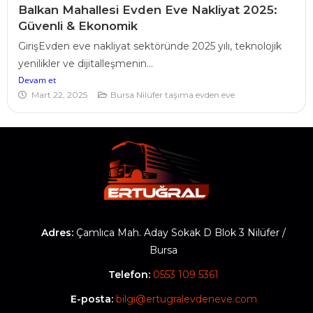
Balkan Mahallesi Evden Eve Nakliyat 2025:
Güvenli & Ekonomik
GirişEvden eve nakliyat sektöründe 2025 yılı, teknolojik
yenilikler ve dijitalleşmenin...
Devam et
Mart 22, 2025
Bursa Nilüfer taşıma evden eve
Adres:
Çamlıca Mah. Aday Sokak D Blok 3 Nilüfer /
Bursa
Telefon:
0553 109 5361
E-posta:
bilgi@ertugralevdeneve.com