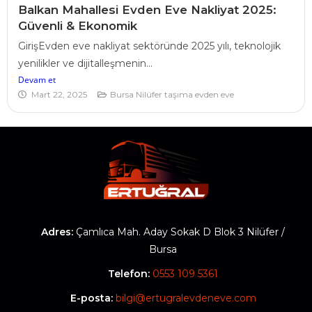
Balkan Mahallesi Evden Eve Nakliyat 2025:
Güvenli & Ekonomik
GirişEvden eve nakliyat sektöründe 2025 yılı, teknolojik
yenilikler ve dijitalleşmenin...
Devam et
Mart 22, 2025
Bursa Nilüfer taşıma evden eve
Adres:
Çamlıca Mah. Aday Sokak D Blok 3 Nilüfer /
Bursa
Telefon:
0553 109 5361
E-posta:
bilgi@ertugralevdeneve.com