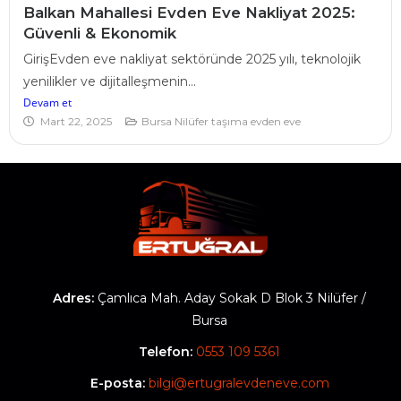
Balkan Mahallesi Evden Eve Nakliyat 2025:
Güvenli & Ekonomik
GirişEvden eve nakliyat sektöründe 2025 yılı, teknolojik
yenilikler ve dijitalleşmenin...
Devam et
Mart 22, 2025
Bursa Nilüfer taşıma evden eve
Adres:
Çamlıca Mah. Aday Sokak D Blok 3 Nilüfer /
Bursa
Telefon:
0553 109 5361
E-posta:
bilgi@ertugralevdeneve.com